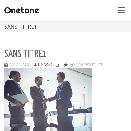
Toggle
naviga
SANS-TITRE1
SANS-TITRE1
SEP 05, 2018
NMDSAS
NO COMMENTS YET