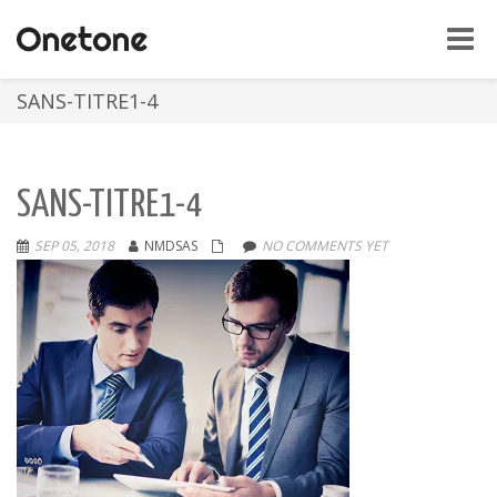
Toggle
naviga
SANS-TITRE1-4
SANS-TITRE1-4
SEP 05, 2018
NMDSAS
NO COMMENTS YET