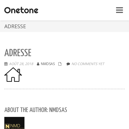
Toggle
naviga
ADRESSE
ADRESSE
AOÛT 28, 2018
NMDSAS
NO COMMENTS YET
ABOUT THE AUTHOR: NMDSAS